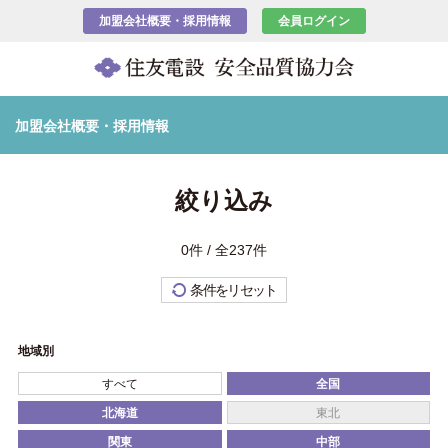
加盟会社概要・採用情報
会員ログイン
加盟会社概要・採用情報
絞り込み
0件 / 全237件
条件をリセット
地域別
すべて
全国
北海道
東北
関東
中部