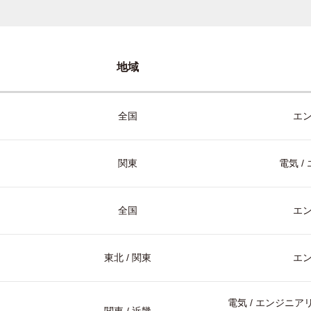
地域
全国
エ
関東
電気 
全国
エ
東北 / 関東
エ
電気 / エンジニアリ