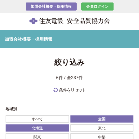
加盟会社概要・採用情報
会員ログイン
加盟会社概要・採用情報
絞り込み
6件 / 全237件
条件をリセット
地域別
すべて
全国
北海道
東北
関東
中部