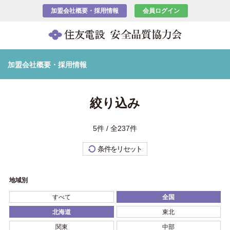
加盟会社概要・採用情報
会員ログイン
加盟会社概要・採用情報
絞り込み
5件 / 全237件
条件をリセット
地域別
すべて
全国
北海道
東北
関東
中部