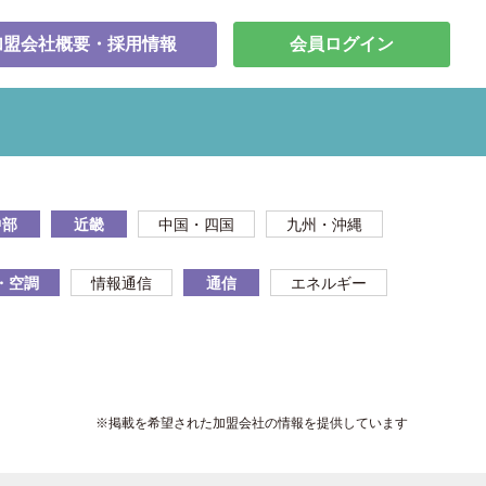
加盟会社概要・採用情報
会員ログイン
中部
近畿
中国・四国
九州・沖縄
・空調
情報通信
通信
エネルギー
※掲載を希望された加盟会社の情報を提供しています