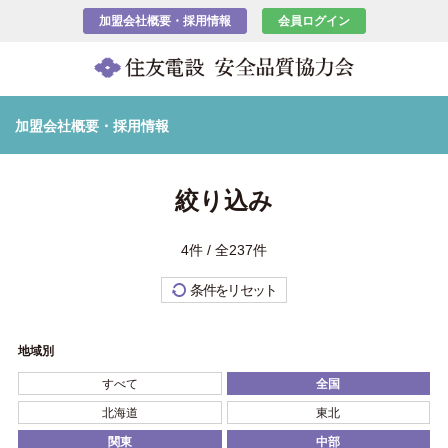
加盟会社概要・採用情報
会員ログイン
加盟会社概要・採用情報
絞り込み
4件 / 全237件
条件をリセット
地域別
すべて
全国
北海道
東北
関東
中部