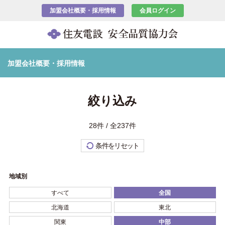
加盟会社概要・採用情報
会員ログイン
加盟会社概要・採用情報
絞り込み
28件 / 全237件
条件をリセット
地域別
すべて
全国
北海道
東北
関東
中部