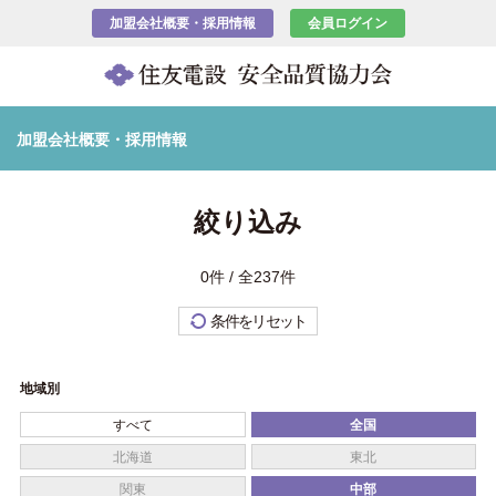
加盟会社概要・採用情報
会員ログイン
加盟会社概要・採用情報
絞り込み
0件 / 全237件
条件をリセット
地域別
すべて
全国
北海道
東北
関東
中部