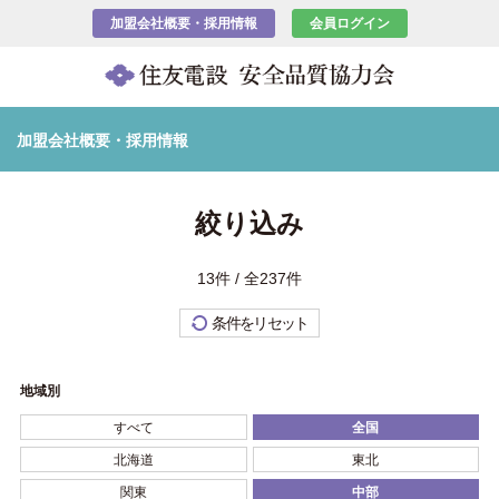
加盟会社概要・採用情報
会員ログイン
加盟会社概要・採用情報
絞り込み
13件 / 全237件
条件をリセット
地域別
すべて
全国
北海道
東北
関東
中部