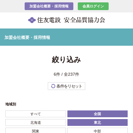
加盟会社概要・採用情報
会員ログイン
加盟会社概要・採用情報
絞り込み
6件 / 全237件
条件をリセット
地域別
すべて
全国
北海道
東北
関東
中部