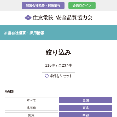
加盟会社概要・採用情報
会員ログイン
加盟会社概要・採用情報
絞り込み
115件 / 全237件
条件をリセット
地域別
すべて
全国
北海道
東北
関東
中部