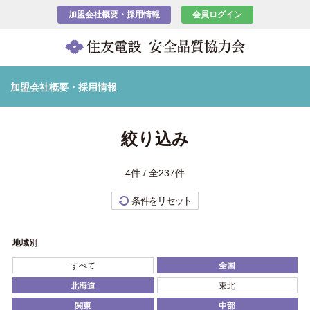
加盟会社概要・採用情報
会員ログイン
加盟会社概要・採用情報
絞り込み
4件 / 全237件
条件をリセット
地域別
すべて
全国
北海道
東北
関東
中部