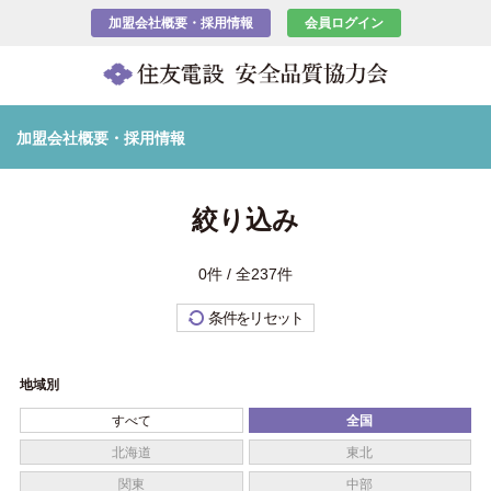
加盟会社概要・採用情報
会員ログイン
加盟会社概要・採用情報
絞り込み
0件 / 全237件
条件をリセット
地域別
すべて
全国
北海道
東北
関東
中部