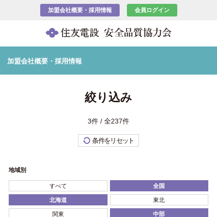
加盟会社概要・採用情報
会員ログイン
加盟会社概要・採用情報
絞り込み
3件 / 全237件
条件をリセット
地域別
すべて
全国
北海道
東北
関東
中部