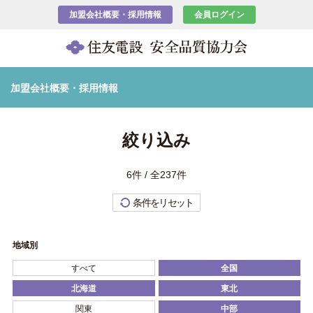
加盟会社概要・採用情報
会員ログイン
加盟会社概要・採用情報
絞り込み
6件 / 全237件
条件をリセット
地域別
すべて
全国
北海道
東北
関東
中部