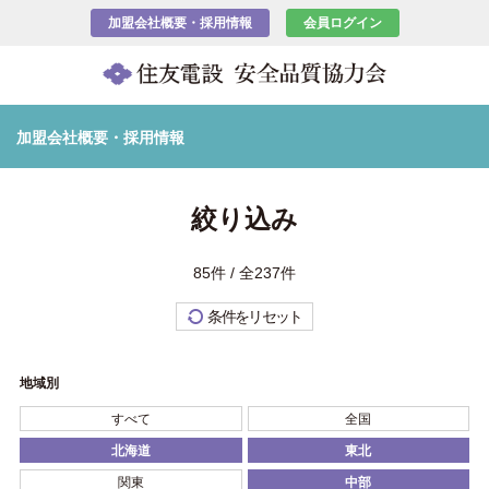
加盟会社概要・採用情報
会員ログイン
加盟会社概要・採用情報
絞り込み
85件 / 全237件
条件をリセット
地域別
すべて
全国
北海道
東北
関東
中部