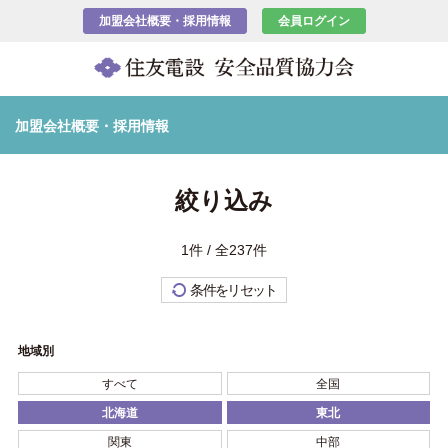
加盟会社概要・採用情報
会員ログイン
加盟会社概要・採用情報
絞り込み
1件 / 全237件
条件をリセット
地域別
すべて
全国
北海道
東北
関東
中部