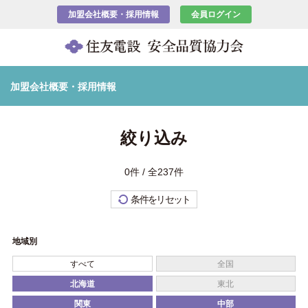
加盟会社概要・採用情報
会員ログイン
加盟会社概要・採用情報
絞り込み
0件 / 全237件
条件をリセット
地域別
すべて
全国
北海道
東北
関東
中部