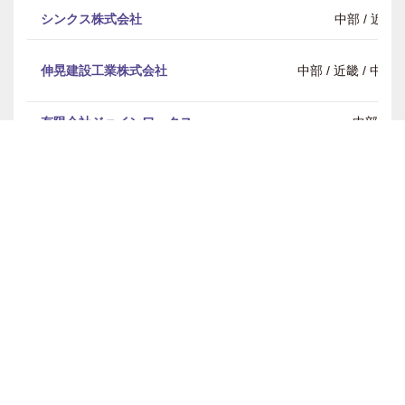
シンクス株式会社
中部 / 近畿
伸晃建設工業株式会社
中部 / 近畿 / 中
有限会社ジョインワークス
中部
セブン足場 株式会社 三共
全国
株式会社タカ電設
全国
株式会社田口工業所
全国
株式会社タデック
中部
大晃電気工事株式会社
中部