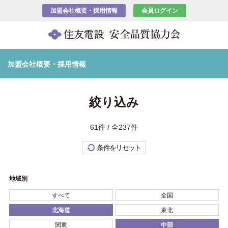
加盟会社概要・採用情報
会員ログイン
加盟会社概要・採用情報
絞り込み
61件 / 全237件
条件をリセット
地域別
すべて
全国
北海道
東北
関東
中部