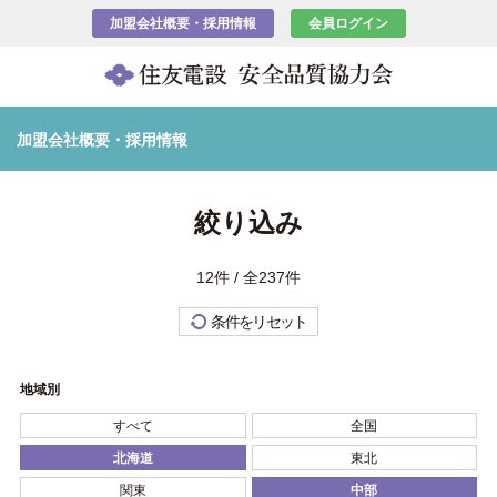
加盟会社概要・採用情報
会員ログイン
加盟会社概要・採用情報
絞り込み
12件 / 全237件
条件をリセット
地域別
すべて
全国
北海道
東北
関東
中部