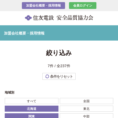
加盟会社概要・採用情報
会員ログイン
加盟会社概要・採用情報
絞り込み
7件 / 全237件
条件をリセット
地域別
すべて
全国
北海道
東北
関東
中部