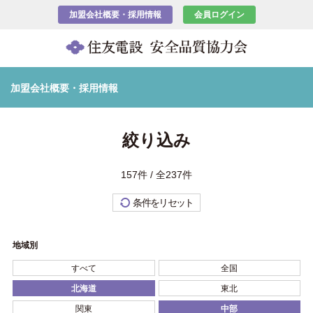
加盟会社概要・採用情報
会員ログイン
加盟会社概要・採用情報
絞り込み
157件 / 全237件
条件をリセット
地域別
すべて
全国
北海道
東北
関東
中部