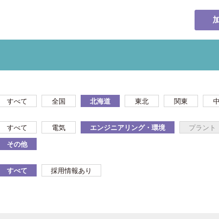
すべて
全国
北海道
東北
関東
すべて
電気
エンジニアリング・環境
プラント
その他
すべて
採用情報あり