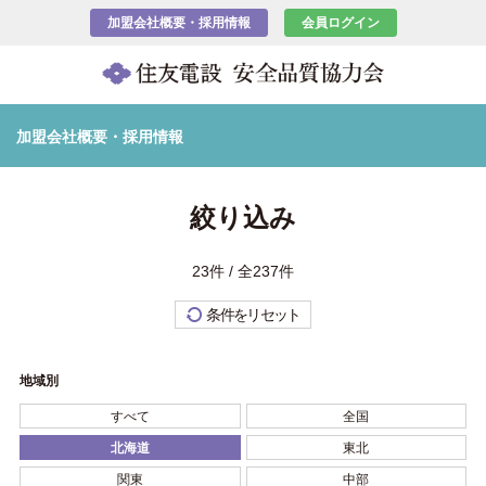
加盟会社概要・採用情報
会員ログイン
加盟会社概要・採用情報
絞り込み
23件 / 全237件
条件をリセット
地域別
すべて
全国
北海道
東北
関東
中部