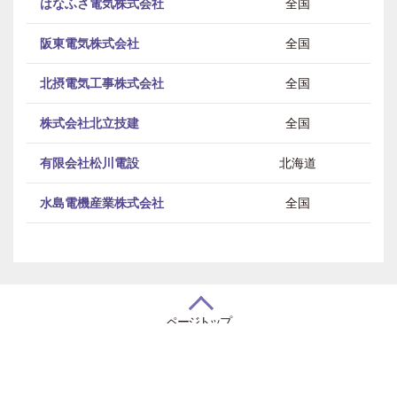
はなふさ電気株式会社
全国
阪東電気株式会社
全国
北摂電気工事株式会社
全国
電気
株式会社北立技建
全国
有限会社松川電設
北海道
水島電機産業株式会社
全国
ページトップ
住友電設コーポレートサイト
プライバシーポリシー
© 住友電設安全品質協力会. All Rights Reserved.