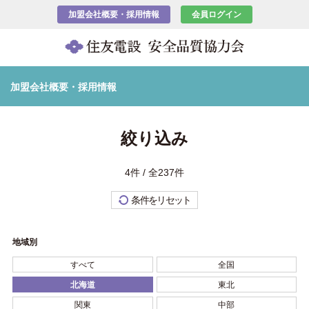
加盟会社概要・採用情報
会員ログイン
加盟会社概要・採用情報
絞り込み
4件 / 全237件
条件をリセット
地域別
すべて
全国
北海道
東北
関東
中部