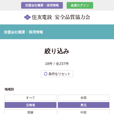
加盟会社概要・採用情報
会員ログイン
加盟会社概要・採用情報
絞り込み
18件 / 全237件
条件をリセット
地域別
すべて
全国
北海道
東北
関東
中部