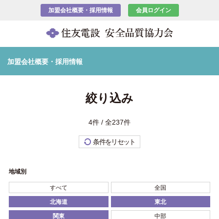
加盟会社概要・採用情報
会員ログイン
加盟会社概要・採用情報
絞り込み
4件 / 全237件
条件をリセット
地域別
すべて
全国
北海道
東北
関東
中部