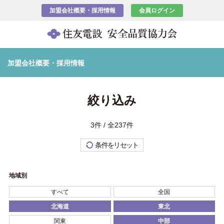
加盟会社概要・採用情報
会員ログイン
加盟会社概要・採用情報
絞り込み
3件 / 全237件
条件をリセット
地域別
すべて
全国
北海道
東北
関東
中部