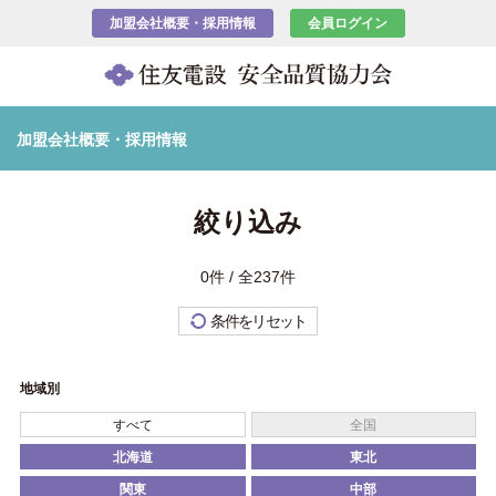
加盟会社概要・採用情報
会員ログイン
加盟会社概要・採用情報
絞り込み
0件 / 全237件
条件をリセット
地域別
すべて
全国
北海道
東北
関東
中部