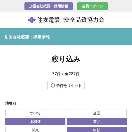
加盟会社概要・採用情報
会員ログイン
加盟会社概要・採用情報
絞り込み
77件 / 全237件
条件をリセット
地域別
すべて
全国
北海道
東北
関東
中部