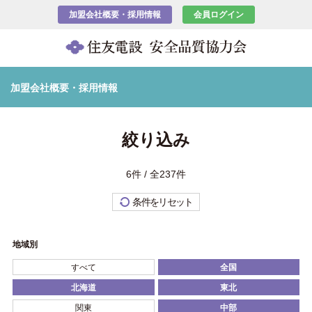
加盟会社概要・採用情報
会員ログイン
加盟会社概要・採用情報
絞り込み
6件 / 全237件
条件をリセット
地域別
すべて
全国
北海道
東北
関東
中部