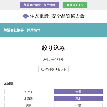
加盟会社概要・採用情報
会員ログイン
加盟会社概要・採用情報
絞り込み
2件 / 全237件
条件をリセット
地域別
すべて
全国
北海道
東北
関東
中部