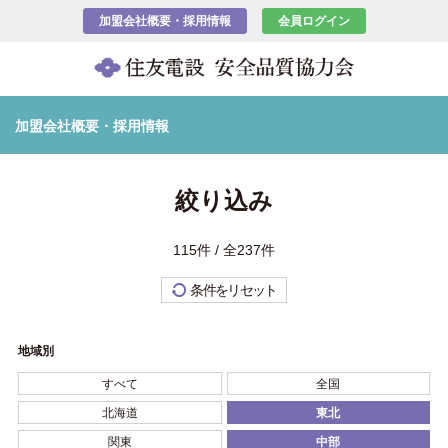
加盟会社概要・採用情報
会員ログイン
加盟会社概要・採用情報
絞り込み
115件 / 全237件
条件をリセット
地域別
すべて
全国
北海道
東北
関東
中部