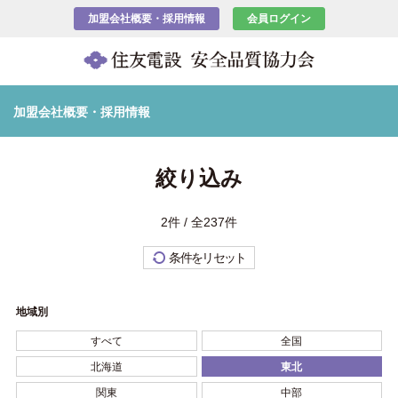
加盟会社概要・採用情報
会員ログイン
加盟会社概要・採用情報
絞り込み
2件 / 全237件
条件をリセット
地域別
すべて
全国
北海道
東北
関東
中部