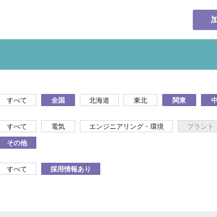
すべて
全国
北海道
東北
関東
すべて
電気
エンジニアリング・環境
プラント
その他
すべて
採用情報あり