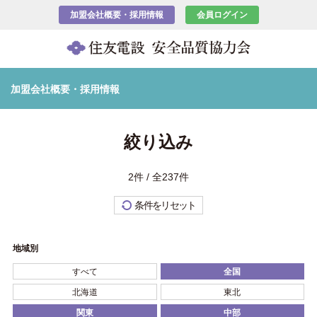
加盟会社概要・採用情報
会員ログイン
加盟会社概要・採用情報
絞り込み
2件 / 全237件
条件をリセット
地域別
すべて
全国
北海道
東北
関東
中部