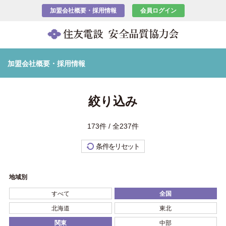
加盟会社概要・採用情報
会員ログイン
加盟会社概要・採用情報
絞り込み
173件 / 全237件
条件をリセット
地域別
すべて
全国
北海道
東北
関東
中部