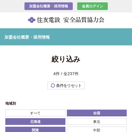
加盟会社概要・採用情報
会員ログイン
加盟会社概要・採用情報
絞り込み
4件 / 全237件
条件をリセット
地域別
すべて
全国
北海道
東北
関東
中部