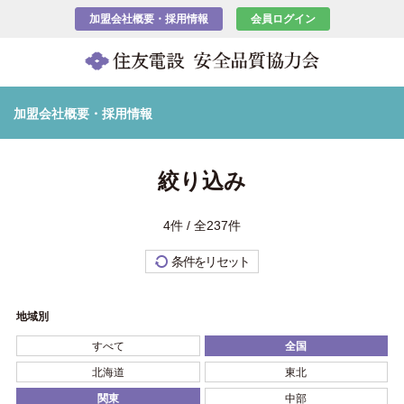
加盟会社概要・採用情報
会員ログイン
加盟会社概要・採用情報
絞り込み
4件 / 全237件
条件をリセット
地域別
すべて
全国
北海道
東北
関東
中部