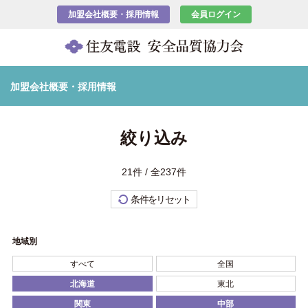
加盟会社概要・採用情報
会員ログイン
加盟会社概要・採用情報
絞り込み
21件 / 全237件
条件をリセット
地域別
すべて
全国
北海道
東北
関東
中部