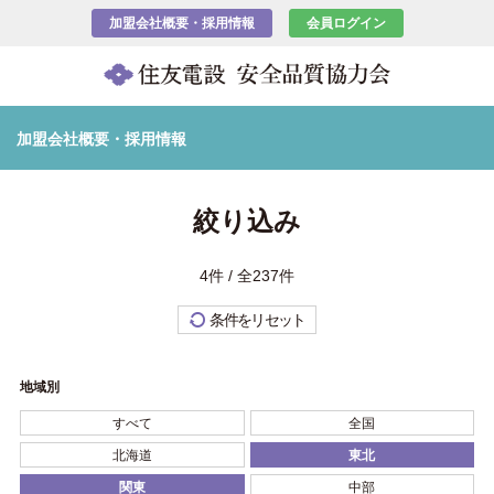
加盟会社概要・採用情報
会員ログイン
加盟会社概要・採用情報
絞り込み
4件 / 全237件
条件をリセット
地域別
すべて
全国
北海道
東北
関東
中部