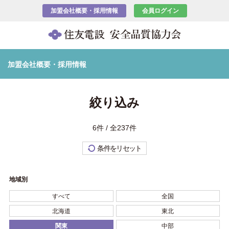
加盟会社概要・採用情報
会員ログイン
加盟会社概要・採用情報
絞り込み
6件 / 全237件
条件をリセット
地域別
すべて
全国
北海道
東北
関東
中部