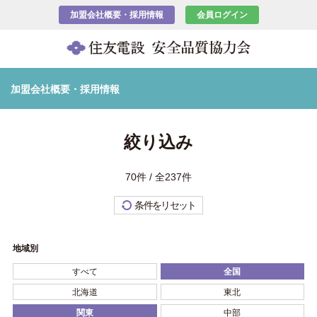
加盟会社概要・採用情報
会員ログイン
加盟会社概要・採用情報
絞り込み
70件 / 全237件
条件をリセット
地域別
すべて
全国
北海道
東北
関東
中部