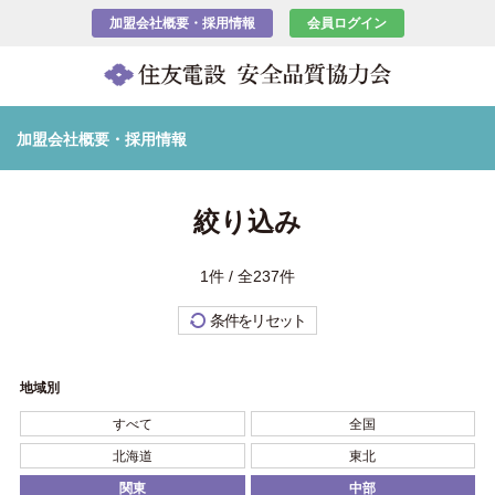
加盟会社概要・採用情報
会員ログイン
加盟会社概要・採用情報
絞り込み
1件 / 全237件
条件をリセット
地域別
すべて
全国
北海道
東北
関東
中部