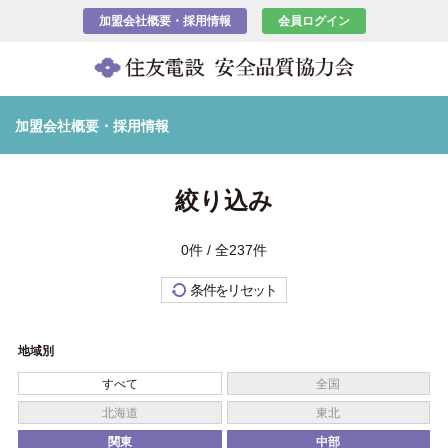
加盟会社概要・採用情報
会員ログイン
加盟会社概要・採用情報
絞り込み
0件 / 全237件
条件をリセット
地域別
すべて
全国
北海道
東北
関東
中部