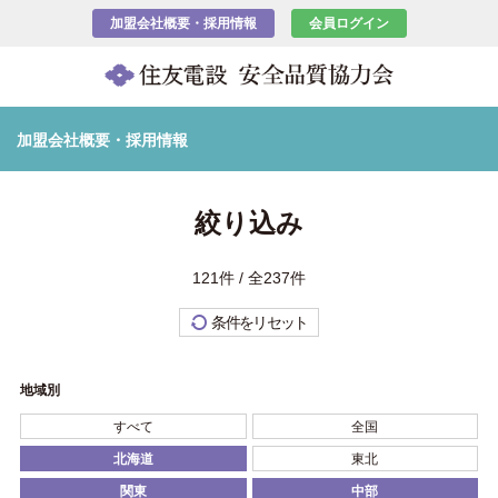
加盟会社概要・採用情報
会員ログイン
加盟会社概要・採用情報
絞り込み
121件 / 全237件
条件をリセット
地域別
すべて
全国
北海道
東北
関東
中部