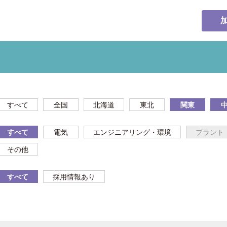
すべて
全国
北海道
東北
関東
すべて
電気
エンジニアリング・環境
プラント
その他
すべて
採用情報あり