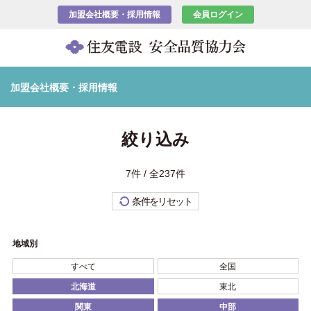
加盟会社概要・採用情報
会員ログイン
加盟会社概要・採用情報
絞り込み
7件 / 全237件
条件をリセット
地域別
すべて
全国
北海道
東北
関東
中部