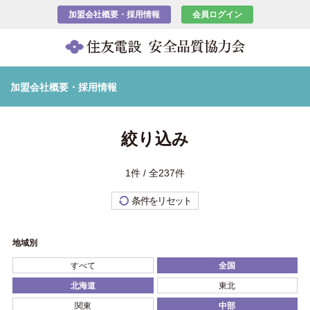
加盟会社概要・採用情報
会員ログイン
加盟会社概要・採用情報
絞り込み
1件 / 全237件
条件をリセット
地域別
すべて
全国
北海道
東北
関東
中部