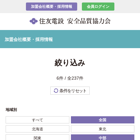
加盟会社概要・採用情報
会員ログイン
加盟会社概要・採用情報
絞り込み
6件 / 全237件
条件をリセット
地域別
すべて
全国
北海道
東北
関東
中部